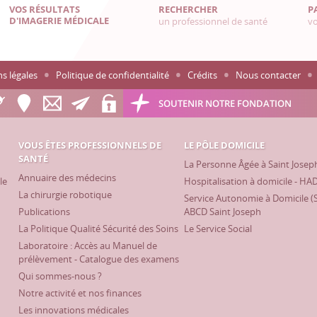
VOS RÉSULTATS
RECHERCHER
P
D'IMAGERIE MÉDICALE
un professionnel de santé
vo
s légales
Politique de confidentialité
Crédits
Nous contacter
SOUTENIR NOTRE FONDATION
VOUS ÊTES PROFESSIONNELS DE
LE PÔLE DOMICILE
SANTÉ
La Personne Âgée à Saint Josep
Annuaire des médecins
le
Hospitalisation à domicile - HA
La chirurgie robotique
Service Autonomie à Domicile (
Publications
ABCD Saint Joseph
La Politique Qualité Sécurité des Soins
Le Service Social
Laboratoire : Accès au Manuel de
prélèvement - Catalogue des examens
Qui sommes-nous ?
Notre activité et nos finances
Les innovations médicales