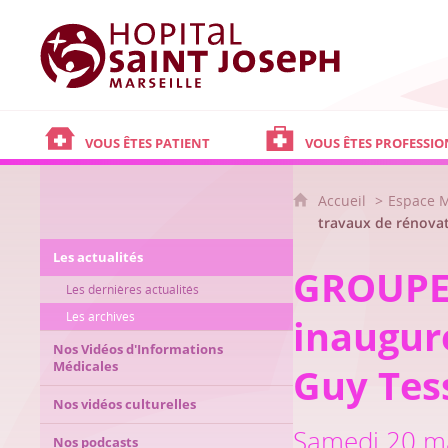
Hôpital Saint Joseph - Marseille
VOUS ÊTES PATIENT
VOUS ÊTES PROFESSIO
Accueil
Espace 
travaux de rénovat
Les actualités
GROUPE 
Les dernières actualités
Les archives
inaugur
Nos Vidéos d'Informations
Médicales
Guy Tes
Nos vidéos culturelles
Samedi 20 mai
Nos podcasts