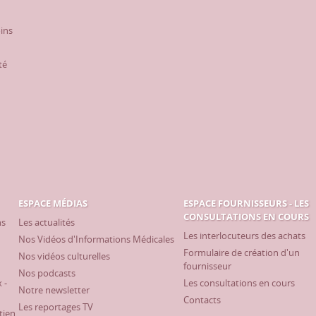
oins
té
ESPACE MÉDIAS
ESPACE FOURNISSEURS - LES
CONSULTATIONS EN COURS
ns
Les actualités
Les interlocuteurs des achats
Nos Vidéos d'Informations Médicales
Formulaire de création d'un
Nos vidéos culturelles
fournisseur
Nos podcasts
 -
Les consultations en cours
Notre newsletter
Contacts
Les reportages TV
tien