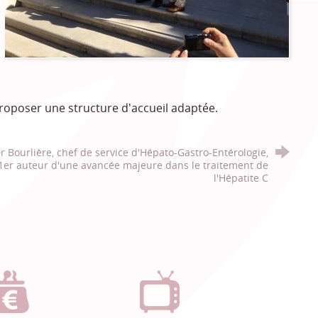
proposer une structure d'accueil adaptée.
r Bourlière, chef de service d'Hépato-Gastro-Entérologie,
1er auteur d'une avancée majeure dans le traitement de
l'Hépatite C