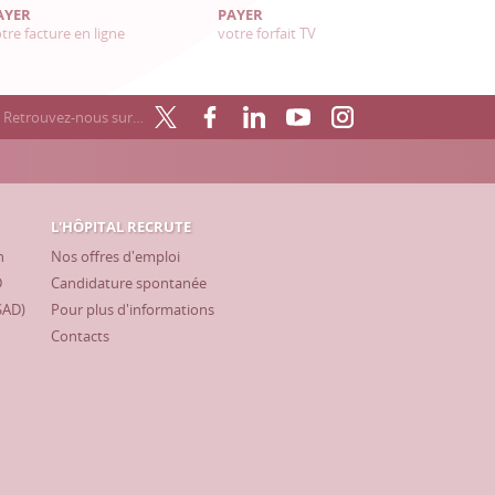
AYER
PAYER
tre facture en ligne
votre forfait TV
Retrouvez-nous sur…
L'HÔPITAL RECRUTE
h
Nos offres d'emploi
D
Candidature spontanée
SAD)
Pour plus d'informations
Contacts