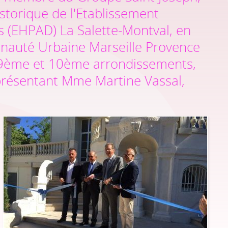
storique de l'Etablissement
(EHPAD) La Salette-Montval, en
nauté Urbaine Marseille Provence
s 9ème et 10ème arrondissements,
eprésentant Mme Martine Vassal,