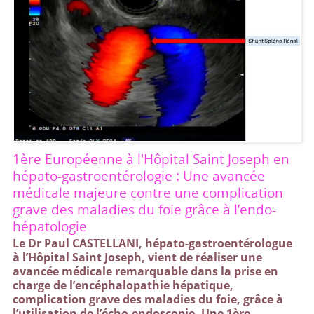
1ère Européenne à l'Hôpital Saint Joseph en
hépato-gastroentérologie : Une avancée
médicale majeure contre une complication
grave des maladies du foie grâce à l’endo-
hépatologie
Le Dr Paul CASTELLANI, hépato-gastroentérologue
à l’Hôpital Saint Joseph, vient de réaliser une
avancée médicale remarquable dans la prise en
charge de l’encéphalopathie hépatique,
complication grave des maladies du foie, grâce à
l’utilisation de l’écho-endoscopie. Une 1ère