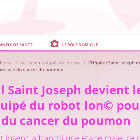
NNELS DE SANTÉ
LE PÔLE DOMICILE
Médias
Nos communiqués de presse
L’Hôpital Saint Joseph 
 précoce du cancer du poumon
l Saint Joseph devient 
uipé du robot Ion© pour
 du cancer du poumon
nt Joseph a franchi une étape majeure d