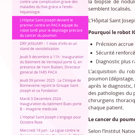
la biopsie de nodu
contre une complication grave des
maladies du foie grâce à l’endo-
semblent localisés.
hépatologie
L’Hôpital Saint Josep
L’Hôpital Saint Joseph devient le
premier centre en PACA équipé du
robot Ion© pour le dépistage précoce
Pourquoi le robot I
du cancer du poumon
Précision accrue 
DRY JANUARY - 1 mois d'info et un
stand de sensibilisation
Sécurité renforc
Jeudi 9 décembre à 11h : Inauguration
Diagnostic plus r
du Bâtiment de Vernejoul porte G, en
présence de Yann Bubien, Directeur
L’acquisition du ro
général de l’ARS PACA
poumon (dépistage, di
Jeudi 09 janvier 2025 : La Clinique de
après le diagnostic,
Bonneveine rejoint le Groupe Saint
Joseph et sa Fondation
des pathologies du 
Mardi 3 Décembre 2024 :
chirurgiens thoraciq
Inauguration du bâtiment Buès porte
chaque patient.
B – Imagerie médicale
L'Hôpital Saint Joseph s'engage pour
Le cancer du poumo
Octobre Rose
Mercredi 19 juin : La Ligue contre le
Selon l’Institut Nat