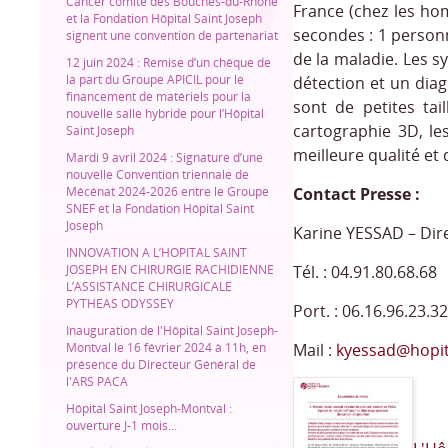
Cancer comité des Bouches-du-Rhône
France (chez les ho
et la Fondation Hôpital Saint Joseph
secondes : 1 person
signent une convention de partenariat
de la maladie. Les s
12 juin 2024 : Remise d’un chèque de
la part du Groupe APICIL pour le
détection et un dia
financement de matériels pour la
sont de petites tai
nouvelle salle hybride pour l’Hôpital
cartographie 3D, les
Saint Joseph
meilleure qualité et 
Mardi 9 avril 2024 : Signature d’une
nouvelle Convention triennale de
Mécénat 2024-2026 entre le Groupe
Contact Presse :
SNEF et la Fondation Hôpital Saint
Joseph
Karine YESSAD – Dir
INNOVATION A L’HOPITAL SAINT
JOSEPH EN CHIRURGIE RACHIDIENNE
Tél. : 04.91.80.68.68
L’ASSISTANCE CHIRURGICALE
PYTHEAS ODYSSEY
Port. : 06.16.96.23.32
Inauguration de l'Hôpital Saint Joseph-
Montval le 16 février 2024 à 11h, en
Mail :
kyessad@hopita
présence du Directeur Général de
l'ARS PACA
Hôpital Saint Joseph-Montval :
ouverture J-1 mois...