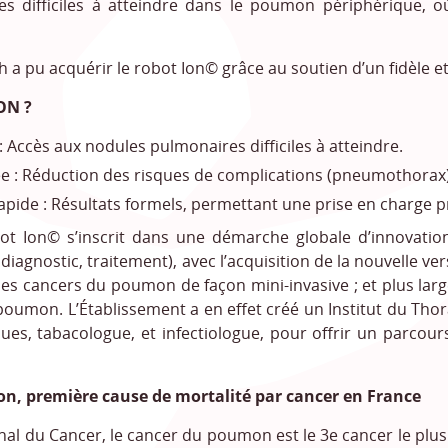
les difficiles à atteindre dans le poumon périphérique,
h a pu acquérir le robot Ion
©
grâce au soutien d’un fidèle e
ON ?
: Accès aux nodules pulmonaires difficiles à atteindre.
ée : Réduction des risques de complications (pneumothorax)
apide : Résultats formels, permettant une prise en charge p
bot Ion
©
s’inscrit dans une démarche globale d’innovatio
agnostic, traitement), avec l’acquisition de la nouvelle vers
 les cancers du poumon de façon mini-invasive ; et plus la
poumon. L’Établissement a en effet créé un Institut du Th
ues, tabacologue, et infectiologue, pour offrir un parcour
n, première cause de mortalité par cancer en France
ional du Cancer, le cancer du poumon est le 3e cancer le pl