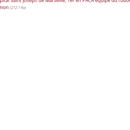
pital Saint Joseph de Marseille, 1er en PACA équipé du rob
mon
(212.1 Ko)