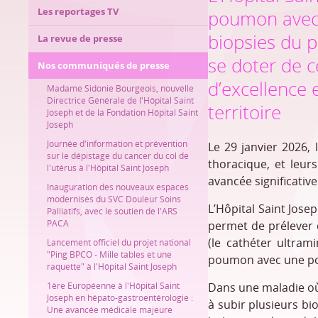
Les reportages TV
poumon avec 
biopsies du p
La revue de presse
se doter de c
Nos communiqués de presse
d’excellence 
Madame Sidonie Bourgeois, nouvelle
Directrice Générale de l'Hôpital Saint
territoire
Joseph et de la Fondation Hôpital Saint
Joseph
Journée d'information et prévention
Le 29 janvier 2026,
sur le dépistage du cancer du col de
thoracique, et leur
l'utérus à l'Hôpital Saint Joseph
avancée significati
Inauguration des nouveaux espaces
modernisés du SVC Douleur Soins
L’Hôpital Saint Jose
Palliatifs, avec le soutien de l'ARS
PACA
permet de prélever d
(le cathéter ultra
Lancement officiel du projet national
"Ping BPCO - Mille tables et une
poumon avec une por
raquette" à l'Hôpital Saint Joseph
1ère Européenne à l'Hôpital Saint
Dans une maladie où u
Joseph en hépato-gastroentérologie :
à subir plusieurs bi
Une avancée médicale majeure