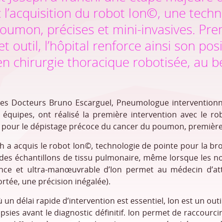
l’acquisition du robot Ion©, une techn
oumon, précises et mini-invasives. Pre
et outil, l’hôpital renforce ainsi son 
en chirurgie thoracique robotisée, au b
 les Docteurs Bruno Escarguel, Pneumologue interventionne
s équipes, ont réalisé la première intervention avec le ro
ve pour le dépistage précoce du cancer du poumon, première
ph a acquis le robot Ion
©
, technologie de pointe pour la br
es échantillons de tissu pulmonaire, même lorsque les nodu
mince et ultra-manœuvrable d’Ion permet au médecin d’at
tée, une précision inégalée).
n délai rapide d’intervention est essentiel, Ion est un outil
opsies avant le diagnostic définitif. Ion permet de raccourci