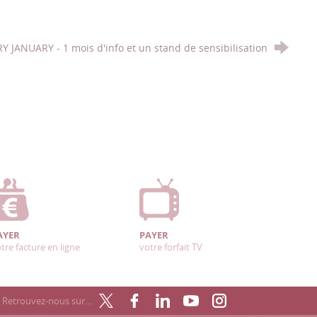
Y JANUARY - 1 mois d'info et un stand de sensibilisation
AYER
PAYER
tre facture en ligne
votre forfait TV
Retrouvez-nous sur…