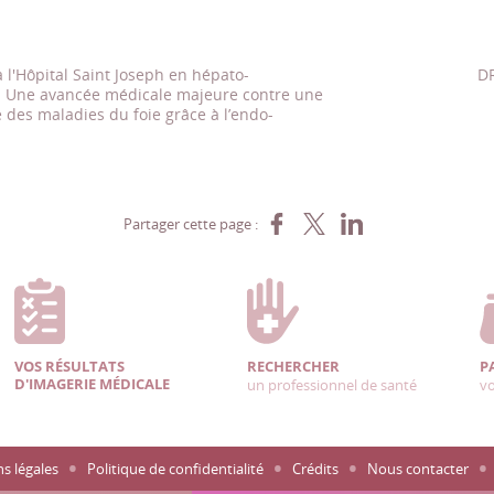
l'Hôpital Saint Joseph en hépato-
DR
 : Une avancée médicale majeure contre une
 des maladies du foie grâce à l’endo-
Partager sur Facebook
Partager sur X
Partager sur LinkedIn
Partager cette page :
VOS RÉSULTATS
RECHERCHER
P
D'IMAGERIE MÉDICALE
un professionnel de santé
vo
s légales
Politique de confidentialité
Crédits
Nous contacter