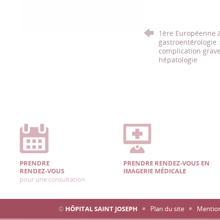
1ère Européenne à 
gastroentérologie
complication grave
hépatologie
PRENDRE
PRENDRE RENDEZ-VOUS EN
RENDEZ-VOUS
IMAGERIE MÉDICALE
pour une consultation
©
HÔPITAL SAINT JOSEPH
Plan du site
Mention