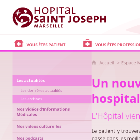
Hôpital Saint Joseph - Marseille
VOUS ÊTES PATIENT
VOUS ÊTES PROFESSIO
Accueil
Espace 
Un nouve
Les actualités
Les dernières actualités
hospital
Les archives
Nos Vidéos d'Informations
L'Hôpital vien
Médicales
Nos vidéos culturelles
Le patient y trouver
passe dans les meill
Nos podcasts