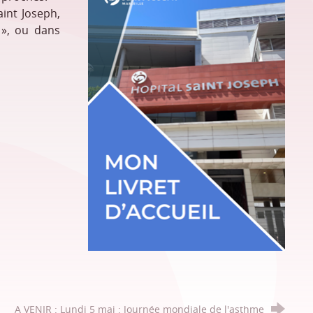
aint Joseph,
 », ou dans
A VENIR : Lundi 5 mai : Journée mondiale de l'asthme