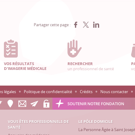
Partager sur Facebook
Partager sur X
Partager sur LinkedIn
Partager cette page :
VOS RÉSULTATS
RECHERCHER
P
D'IMAGERIE MÉDICALE
un professionnel de santé
vo
s légales
Politique de confidentialité
Crédits
Nous contacter
SOUTENIR NOTRE FONDATION
VOUS ÊTES PROFESSIONNELS DE
LE PÔLE DOMICILE
SANTÉ
La Personne Âgée à Saint Josep