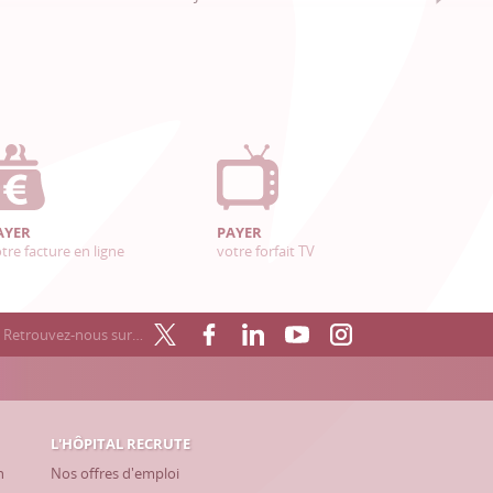
AYER
PAYER
tre facture en ligne
votre forfait TV
Retrouvez-nous sur…
L'HÔPITAL RECRUTE
h
Nos offres d'emploi