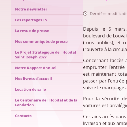
Notre newsletter
Dernière modificati
Les reportages TV
Depuis le 5 mars, 
La revue de presse
boulevard de Louvai
Nos communiqués de presse
(tous publics), et r
(rouverte à la circul
Le Projet Stratégique de l'Hôpital
Saint Joseph 2027
Concernant l’accès 
emprunter l’entrée 
Notre Rapport Annuel
est maintenant tota
Nos livrets d'accueil
passer par l’entrée 
suivre le marquage 
Location de salle
Pour la sécurité de
Le Centenaire de l'Hôpital et de la
Fondation
voitures est privilé
Contacts
Certains accès dans 
livraison et aux amb