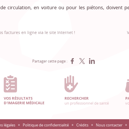
e circulation, en voiture ou pour les piétons, doivent pe
 factures en ligne via le site Internet !
V
Partager sur Facebook
Partager sur X
Partager sur LinkedIn
Partager cette page :
VOS RÉSULTATS
RECHERCHER
P
D'IMAGERIE MÉDICALE
un professionnel de santé
vo
s légales
Politique de confidentialité
Crédits
Nous contacter