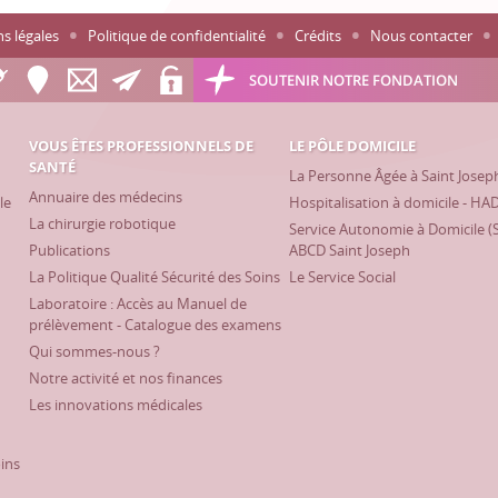
s légales
Politique de confidentialité
Crédits
Nous contacter
SOUTENIR NOTRE FONDATION
VOUS ÊTES PROFESSIONNELS DE
LE PÔLE DOMICILE
SANTÉ
La Personne Âgée à Saint Josep
Annuaire des médecins
le
Hospitalisation à domicile - HA
La chirurgie robotique
Service Autonomie à Domicile (
Publications
ABCD Saint Joseph
La Politique Qualité Sécurité des Soins
Le Service Social
Laboratoire : Accès au Manuel de
prélèvement - Catalogue des examens
Qui sommes-nous ?
Notre activité et nos finances
Les innovations médicales
oins