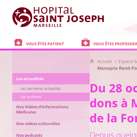
Hôpital Saint Joseph - Marseille
VOUS ÊTES PATIENT
VOUS ÊTES PROFESSIO
Accueil
Espace 
Monoprix Rond-Poin
Les actualités
Du 28 o
Les dernières actualités
Les archives
dons à 
Nos Vidéos d'Informations
Médicales
de la F
Nos vidéos culturelles
Depuis quelq
Nos podcasts