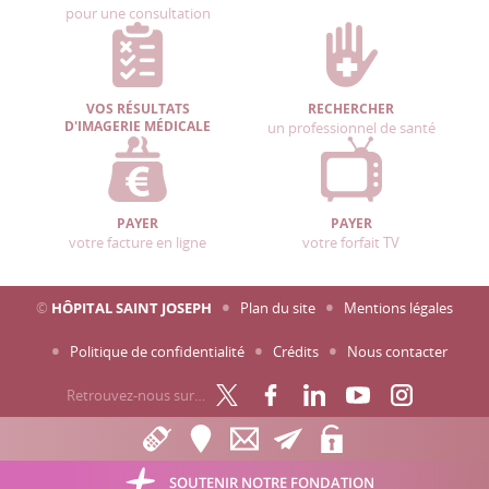
pour une consultation
VOS RÉSULTATS
RECHERCHER
D'IMAGERIE MÉDICALE
un professionnel de santé
PAYER
PAYER
votre facture en ligne
votre forfait TV
©
HÔPITAL SAINT JOSEPH
Plan du site
Mentions légales
Politique de confidentialité
Crédits
Nous contacter
Retrouvez-nous sur…
SOUTENIR NOTRE FONDATION