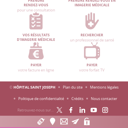
PRENDRE
PRENDRE RENDEZ-VOUS EN
RENDEZ-VOUS
IMAGERIE MÉDICALE
pour une consultation
VOS RÉSULTATS
RECHERCHER
D'IMAGERIE MÉDICALE
un professionnel de santé
PAYER
PAYER
votre facture en ligne
votre forfait TV
©
HÔPITAL SAINT JOSEPH
Plan du site
Mentions légales
Politique de confidentialité
Crédits
Nous contacter
Retrouvez-nous sur…