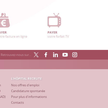
AYER
PAYER
tre facture en ligne
votre forfait TV
Retrouvez-nous sur…
L'HÔPITAL RECRUTE
h
Nos offres d'emploi
D
Candidature spontanée
SAD)
Pour plus d'informations
Contacts