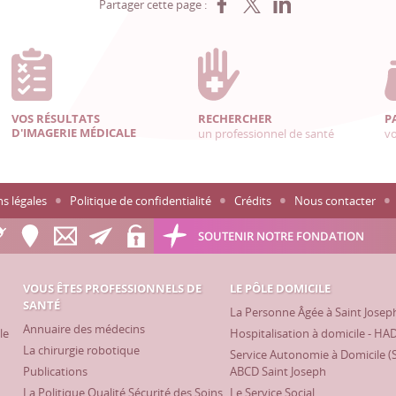
Partager sur Facebook
Partager sur X
Partager sur LinkedIn
Partager cette page :
VOS RÉSULTATS
RECHERCHER
P
D'IMAGERIE MÉDICALE
un professionnel de santé
vo
s légales
Politique de confidentialité
Crédits
Nous contacter
SOUTENIR NOTRE FONDATION
VOUS ÊTES PROFESSIONNELS DE
LE PÔLE DOMICILE
SANTÉ
La Personne Âgée à Saint Josep
Annuaire des médecins
le
Hospitalisation à domicile - HA
La chirurgie robotique
Service Autonomie à Domicile (
Publications
ABCD Saint Joseph
La Politique Qualité Sécurité des Soins
Le Service Social