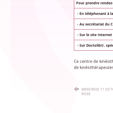
Pour prendre rendez-
- En téléphonant à l
- Au secrétariat du C
- Sur le site Interne
- Sur Doctolib©, spé
Ce centre de kinési
de kinésithérapeutes
MERCREDI 11 OCT
ROSE