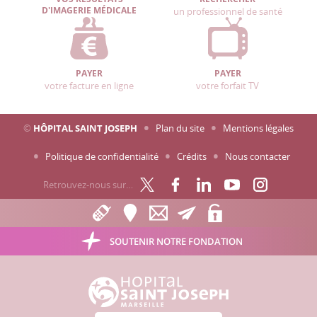
D'IMAGERIE MÉDICALE
un professionnel de santé
PAYER
PAYER
votre facture en ligne
votre forfait TV
©
HÔPITAL SAINT JOSEPH
Plan du site
Mentions légales
Politique de confidentialité
Crédits
Nous contacter
Retrouvez-nous sur…
SOUTENIR NOTRE FONDATION
Hôpital Saint Joseph - Marseille