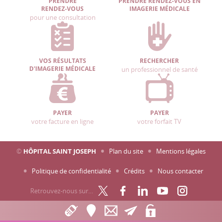
PRENDRE
PRENDRE RENDEZ-VOUS EN
RENDEZ-VOUS
IMAGERIE MÉDICALE
pour une consultation
VOS RÉSULTATS
RECHERCHER
D'IMAGERIE MÉDICALE
un professionnel de santé
PAYER
PAYER
votre facture en ligne
votre forfait TV
©
HÔPITAL SAINT JOSEPH
Plan du site
Mentions légales
Politique de confidentialité
Crédits
Nous contacter
Retrouvez-nous sur…