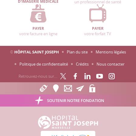
D'IMAGERIE MÉDICALE
un professionnel de santé
PAYER
PAYER
votre facture en ligne
votre forfait TV
©
HÔPITAL SAINT JOSEPH
Plan du site
Mentions légales
Politique de confidentialité
Crédits
Nous contacter
Retrouvez-nous sur…
SOUTENIR NOTRE FONDATION
Hôpital Saint Joseph - Marseille
Hôpital et lieu de santé sans tabac