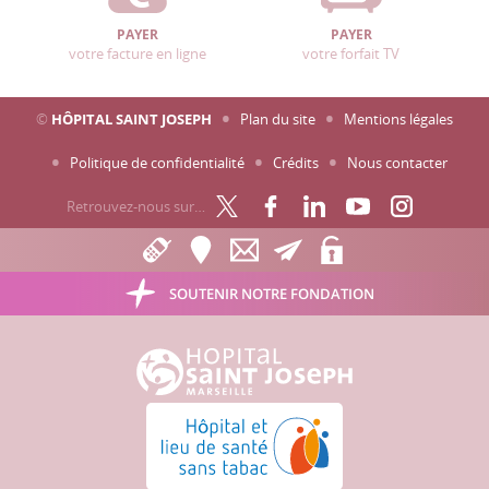
PAYER
PAYER
votre facture en ligne
votre forfait TV
©
HÔPITAL SAINT JOSEPH
Plan du site
Mentions légales
Politique de confidentialité
Crédits
Nous contacter
Retrouvez-nous sur…
SOUTENIR NOTRE FONDATION
Hôpital Saint Joseph - Marseille
Hôpital et lieu de santé sans tabac