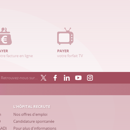
AYER
PAYER
tre facture en ligne
votre forfait TV
Retrouvez-nous sur…
L'HÔPITAL RECRUTE
h
Nos offres d'emploi
D
Candidature spontanée
SAD)
Pour plus d'informations