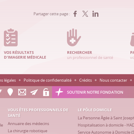
Partager sur Facebook
Partager sur X
Partager sur LinkedIn
Partager cette page :
VOS RÉSULTATS
RECHERCHER
P
D'IMAGERIE MÉDICALE
un professionnel de santé
vo
s légales
Politique de confidentialité
Crédits
Nous contacter
SOUTENIR NOTRE FONDATION
VOUS ÊTES PROFESSIONNELS DE
LE PÔLE DOMICILE
SANTÉ
La Personne Âgée à Saint Josep
Annuaire des médecins
le
Hospitalisation à domicile - HA
La chirurgie robotique
Service Autonomie à Domicile (