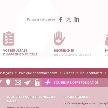
Partager sur Facebook
Partager sur X
Partager sur LinkedIn
Partager cette page :
VOS RÉSULTATS
RECHERCHER
P
D'IMAGERIE MÉDICALE
un professionnel de santé
vo
s légales
Politique de confidentialité
Crédits
Nous contacter
SOUTENIR NOTRE FONDATION
VOUS ÊTES PROFESSIONNELS DE
LE PÔLE DOMICILE
SANTÉ
La Personne Âgée à Saint Josep
Annuaire des médecins