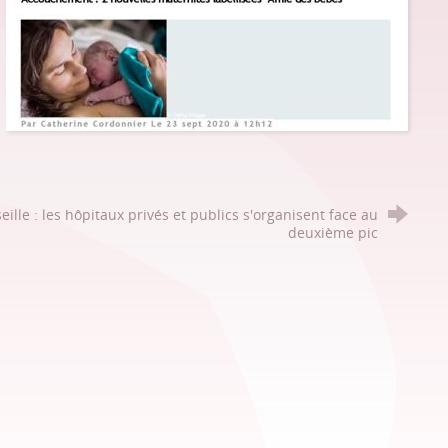
eille : les hôpitaux privés et publics s'organisent face au
deuxième pic