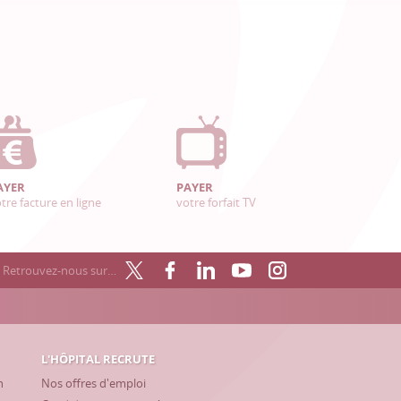
AYER
PAYER
tre facture en ligne
votre forfait TV
Retrouvez-nous sur…
L'HÔPITAL RECRUTE
h
Nos offres d'emploi