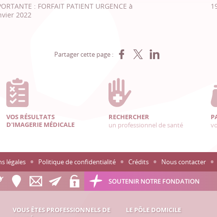
ORTANTE : FORFAIT PATIENT URGENCE à
1
nvier 2022
Partager sur Facebook
Partager sur X
Partager sur LinkedIn
Partager cette page :
VOS RÉSULTATS
RECHERCHER
P
D'IMAGERIE MÉDICALE
un professionnel de santé
vo
s légales
Politique de confidentialité
Crédits
Nous contacter
SOUTENIR NOTRE FONDATION
VOUS ÊTES PROFESSIONNELS DE
LE PÔLE DOMICILE