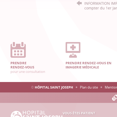
INFORMATION IMP
compter du 1er Ja
PRENDRE
PRENDRE RENDEZ-VOUS EN
RENDEZ-VOUS
IMAGERIE MÉDICALE
pour une consultation
©
HÔPITAL SAINT JOSEPH
Plan du site
Mention
VOUS ÊTES PATIENT
Hôpital Saint Joseph - Marseille