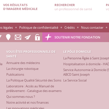
VOS RÉSULTATS
RECHERCHER
P
D'IMAGERIE MÉDICALE
un professionnel de santé
vo
s légales
Politique de confidentialité
Crédits
Nous contacter
SOUTENIR NOTRE FONDATION
VOUS ÊTES PROFESSIONNELS DE
LE PÔLE DOMICILE
SANTÉ
La Personne Âgée à Saint Josep
Annuaire des médecins
le
Hospitalisation à domicile - HA
La chirurgie robotique
Service Autonomie à Domicile (
Publications
ABCD Saint Joseph
La Politique Qualité Sécurité des Soins
Le Service Social
Laboratoire : Accès au Manuel de
prélèvement - Catalogue des examens
Qui sommes-nous ?
Notre activité et nos finances
Les innovations médicales