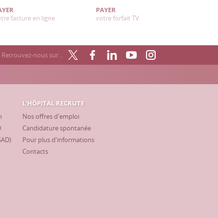
AYER
PAYER
tre facture en ligne
votre forfait TV
Retrouvez-nous sur…
L'HÔPITAL RECRUTE
h
Nos offres d'emploi
D
Candidature spontanée
SAD)
Pour plus d'informations
Contacts