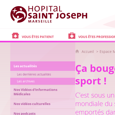
Hôpital Saint Joseph - Marseille
VOUS ÊTES PATIENT
VOUS ÊTES PROFESSIO
Accueil
Espace 
Ça boug
Les actualités
Les dernières actualités
sport !
Les archives
Nos Vidéos d'Informations
C’est sous un
Médicales
mondiale du s
Nos vidéos culturelles
emportés dan
Nos podcasts