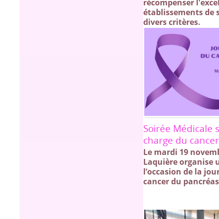
récompenser l'exce
établissements de 
divers critères.
Soirée Médicale s
charge du cance
Le mardi 19 novemb
Laquière organise 
l’occasion de la jo
cancer du pancréas