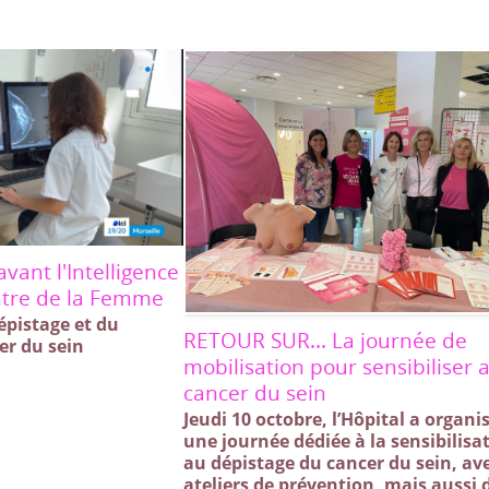
vant l'Intelligence
entre de la Femme
dépistage et du
RETOUR SUR... La journée de
er du sein
mobilisation pour sensibiliser 
cancer du sein
Jeudi 10 octobre, l’Hôpital a organi
une journée dédiée à la sensibilisa
au dépistage du cancer du sein, av
ateliers de prévention, mais aussi 