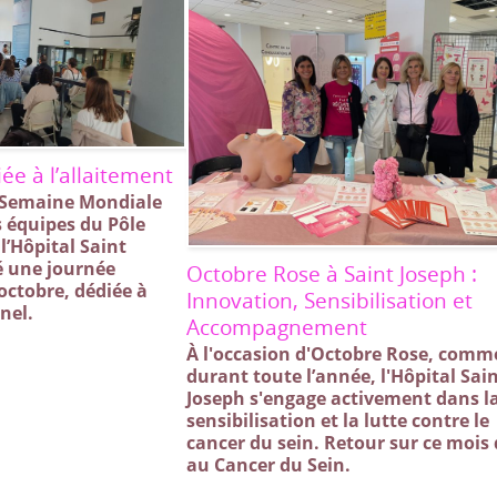
ée à l’allaitement
a Semaine Mondiale
s équipes du Pôle
l’Hôpital Saint
é une journée
Octobre Rose à Saint Joseph :
 octobre, dédiée à
Innovation, Sensibilisation et
nel.
Accompagnement
À l'occasion d'Octobre Rose, comm
durant toute l’année, l'Hôpital Sai
Joseph s'engage activement dans l
sensibilisation et la lutte contre le
cancer du sein. Retour sur ce mois
au Cancer du Sein.