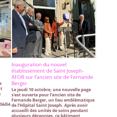
Inauguration du nouvel
établissement de Saint Joseph-
AFOR sur l’ancien site de Fernande
Berger
e
nt
Le jeudi 10 octobre, une nouvelle page
a
s’est ouverte pour l’ancien site de
Fernande Berger, un lieu emblématique
 dédié
de l’Hôpital Saint Joseph. Après avoir
accueilli des unités de soins pendant
plusieurs décennies, ce bâtiment