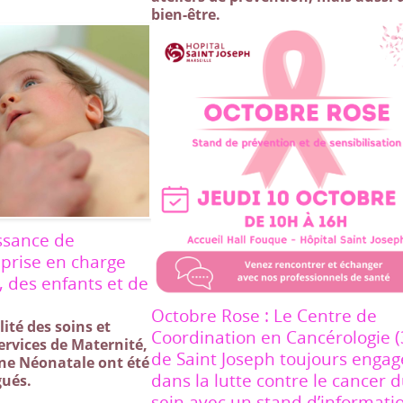
bien-être.
ssance de
a prise en charge
 des enfants et de
Octobre Rose : Le Centre de
ité des soins et
Coordination en Cancérologie (
ervices de Maternité,
de Saint Joseph toujours engag
ine Néonatale ont été
dans la lutte contre le cancer 
gués.
sein avec un stand d’informatio