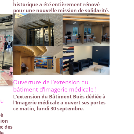
historique a été entièrement rénové
pour une nouvelle mission de solidarité.
Ouverture de l’extension du
bâtiment d’Imagerie médicale !
L’extension du Bâtiment Buès dédiée à
au
l’Imagerie médicale a ouvert ses portes
ce matin, lundi 30 septembre.
sé
tion
ec des
de