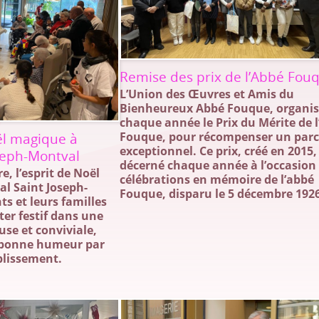
Remise des prix de l’Abbé Fou
L’Union des Œuvres et Amis du
Bienheureux Abbé Fouque, organi
chaque année le Prix du Mérite de 
Fouque, pour récompenser un par
ël magique à
exceptionnel. Ce prix, créé en 2015,
oseph-Montval
décerné chaque année à l’occasion
e, l’esprit de Noël
célébrations en mémoire de l’abbé
tal Saint Joseph-
Fouque, disparu le 5 décembre 192
ts et leurs familles
er festif dans une
se et conviviale,
a bonne humeur par
ablissement.