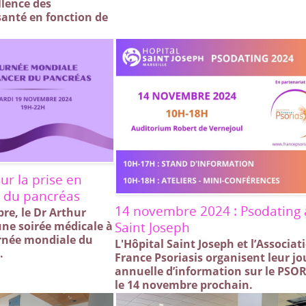
llence des
santé en fonction de
ur la prise en
r du pancréas
14 novembre 2024 : Psodating 
re, le Dr Arthur
Saint Joseph
une soirée médicale à
urnée mondiale du
L'Hôpital Saint Joseph et l’Associat
.
France Psoriasis organisent leur j
annuelle d’information sur le PSOR
le 14 novembre prochain.