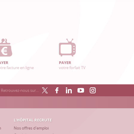
AYER
PAYER
tre facture en ligne
votre forfait TV
Retrouvez-nous sur…
L'HÔPITAL RECRUTE
h
Nos offres d'emploi