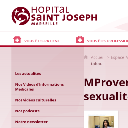
Hôpital Saint Joseph - Marseille
VOUS ÊTES PATIENT
VOUS ÊTES PROFESSIO
Accueil
Espace 
tabou
Les actualités
MProven
Nos Vidéos d'Informations
Médicales
sexualit
Nos vidéos culturelles
Nos podcasts
Notre newsletter