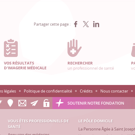
Partager sur Facebook
Partager sur X
Partager sur LinkedIn
Partager cette page :
VOS RÉSULTATS
RECHERCHER
P
D'IMAGERIE MÉDICALE
un professionnel de santé
vo
s légales
Politique de confidentialité
Crédits
Nous contacter
SOUTENIR NOTRE FONDATION
VOUS ÊTES PROFESSIONNELS DE
LE PÔLE DOMICILE
SANTÉ
La Personne Âgée à Saint Josep
Annuaire des médecins