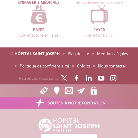
D'IMAGERIE MÉDICALE
un professionnel de santé
PAYER
PAYER
votre facture en ligne
votre forfait TV
©
HÔPITAL SAINT JOSEPH
Plan du site
Mentions légales
Politique de confidentialité
Crédits
Nous contacter
Retrouvez-nous sur…
SOUTENIR NOTRE FONDATION
Hôpital Saint Joseph - Marseille
Hôpital et lieu de santé sans tabac