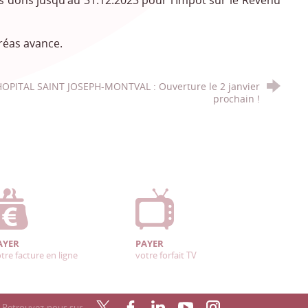
os dons jusqu’au 31.12.2023 pour l’Impôt sur le Revenu
réas avance.
OPITAL SAINT JOSEPH-MONTVAL : Ouverture le 2 janvier
prochain !
AYER
PAYER
tre facture en ligne
votre forfait TV
Retrouvez-nous sur…