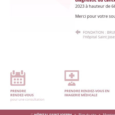
diagnostic du canc
2023 à hauteur de 6
Merci pour votre sou
FONDATION : BRUN
l'Hôpital Saint Jos
PRENDRE
PRENDRE RENDEZ-VOUS EN
RENDEZ-VOUS
IMAGERIE MÉDICALE
pour une consultation
©
HÔPITAL SAINT JOSEPH
Plan du site
Mention