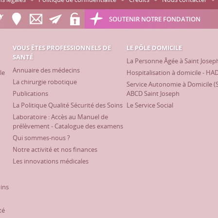
SOUTENIR NOTRE FONDATION
VOUS ÊTES PROFESSIONNELS DE
LE PÔLE DOMICILE
SANTÉ
La Personne Âgée à Saint Josep
Annuaire des médecins
le
Hospitalisation à domicile - HA
La chirurgie robotique
Service Autonomie à Domicile (
Publications
ABCD Saint Joseph
La Politique Qualité Sécurité des Soins
Le Service Social
Laboratoire : Accès au Manuel de
prélèvement - Catalogue des examens
Qui sommes-nous ?
Notre activité et nos finances
Les innovations médicales
oins
té