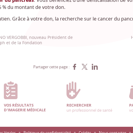
er du pancréas
. Vous bénéficiez d’une défiscalisation de v
6 % du montant de votre don.
tien. Grâce à votre don, la recherche sur le cancer du panc
O VERGOBBI, nouveau Président de
H
eph et de la Fondation
Partager sur Facebook
Partager sur X
Partager sur LinkedIn
Partager cette page :
VOS RÉSULTATS
RECHERCHER
P
D'IMAGERIE MÉDICALE
un professionnel de santé
vo
s légales
Politique de confidentialité
Crédits
Nous contacter