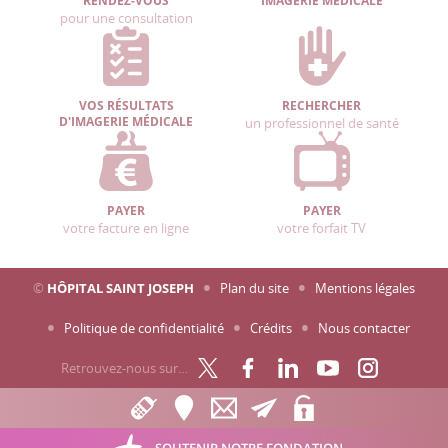
RENDEZ-VOUS
IMAGERIE MÉDICALE
pour une consultation
VOS RÉSULTATS
RECHERCHER
D'IMAGERIE MÉDICALE
un professionnel de santé
PAYER
PAYER
votre facture en ligne
votre forfait TV
©
HÔPITAL SAINT JOSEPH
Plan du site
Mentions légales
Politique de confidentialité
Crédits
Nous contacter
Retrouvez-nous sur…