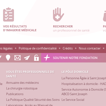
VOS RÉSULTATS
RECHERCHER
P
D'IMAGERIE MÉDICALE
un professionnel de santé
vo
s légales
Politique de confidentialité
Crédits
Nous contacter
SOUTENIR NOTRE FONDATION
VOUS ÊTES PROFESSIONNELS DE
LE PÔLE DOMICILE
SANTÉ
La Personne Âgée à Saint Josep
Annuaire des médecins
le
Hospitalisation à domicile - HA
La chirurgie robotique
Service Autonomie à Domicile (
Publications
ABCD Saint Joseph
La Politique Qualité Sécurité des Soins
Le Service Social
Laboratoire : Accès au Manuel de