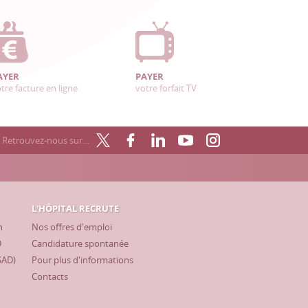
AYER
PAYER
tre facture en ligne
votre forfait TV
Retrouvez-nous sur…
L'HÔPITAL RECRUTE
h
Nos offres d'emploi
D
Candidature spontanée
SAD)
Pour plus d'informations
Contacts