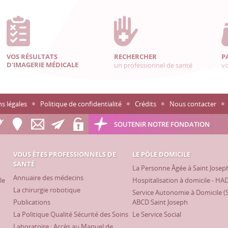
VOS RÉSULTATS
RECHERCHER
P
D'IMAGERIE MÉDICALE
un professionnel de santé
vo
s légales
Politique de confidentialité
Crédits
Nous contacter
SOUTENIR NOTRE FONDATION
VOUS ÊTES PROFESSIONNELS DE
LE PÔLE DOMICILE
SANTÉ
La Personne Âgée à Saint Josep
Annuaire des médecins
le
Hospitalisation à domicile - HA
La chirurgie robotique
Service Autonomie à Domicile (
Publications
ABCD Saint Joseph
La Politique Qualité Sécurité des Soins
Le Service Social
Laboratoire : Accès au Manuel de