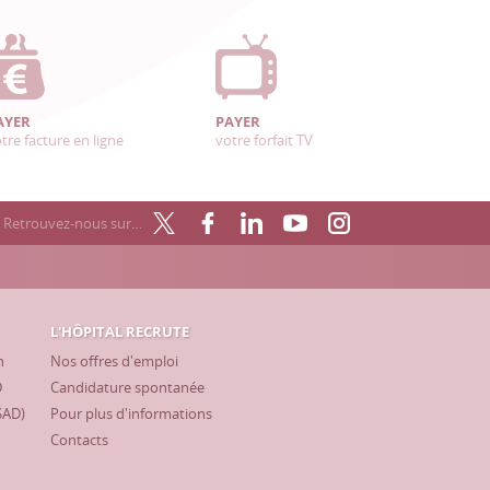
AYER
PAYER
tre facture en ligne
votre forfait TV
Retrouvez-nous sur…
L'HÔPITAL RECRUTE
h
Nos offres d'emploi
D
Candidature spontanée
SAD)
Pour plus d'informations
Contacts