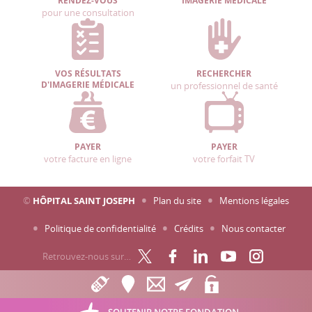
RENDEZ-VOUS
IMAGERIE MÉDICALE
pour une consultation
VOS RÉSULTATS
RECHERCHER
D'IMAGERIE MÉDICALE
un professionnel de santé
PAYER
PAYER
votre facture en ligne
votre forfait TV
©
HÔPITAL SAINT JOSEPH
Plan du site
Mentions légales
Politique de confidentialité
Crédits
Nous contacter
Retrouvez-nous sur…