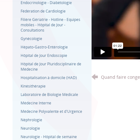
Endocrinologie - Diabétologie
Fédération de Cardiologie
Filière Gériatrie - Hotline - Equipes
mobiles - Hôpital de Jour -
Consultations
Gynécologie
Hépato-Gastro-Entérologie
Hôpital de Jour Endoscopie
Hôpital de Jour Pluridisciplinaire de
Médecine
Quand faire congel
Hospitalisation à domicile (HAD)
Kinésithérapie
Laboratoire de Biologie Médicale
Médecine Interne
Médecine Polyvalente et d'Urgence
Néphrologie
Neurologie
Neurologie - Hôpital de semaine