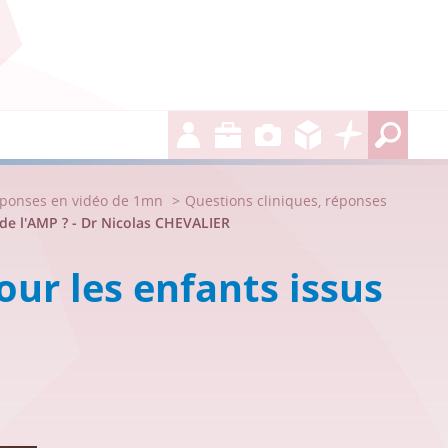
éponses en vidéo de 1mn
Questions cliniques, réponses
s de l'AMP ? - Dr Nicolas CHEVALIER
pour les enfants issus