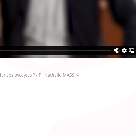
er ses ovocytes ? - Pr Nathalie MASSIN