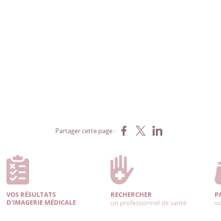
Partager sur Facebook
Partager sur X
Partager sur LinkedIn
Partager cette page :
VOS RÉSULTATS
RECHERCHER
P
D'IMAGERIE MÉDICALE
un professionnel de santé
vo