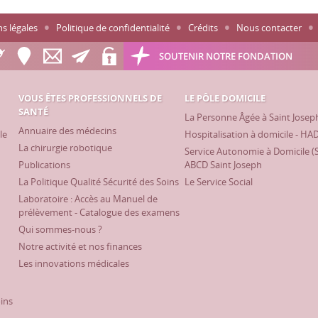
s légales
Politique de confidentialité
Crédits
Nous contacter
SOUTENIR NOTRE FONDATION
VOUS ÊTES PROFESSIONNELS DE
LE PÔLE DOMICILE
SANTÉ
La Personne Âgée à Saint Josep
Annuaire des médecins
le
Hospitalisation à domicile - HA
La chirurgie robotique
Service Autonomie à Domicile (
Publications
ABCD Saint Joseph
La Politique Qualité Sécurité des Soins
Le Service Social
Laboratoire : Accès au Manuel de
prélèvement - Catalogue des examens
Qui sommes-nous ?
Notre activité et nos finances
Les innovations médicales
oins