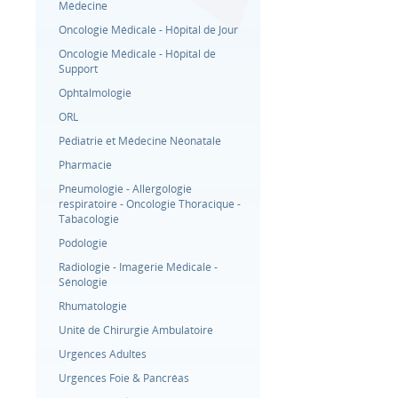
Médecine
Oncologie Médicale - Hôpital de Jour
Oncologie Médicale - Hôpital de
Support
Ophtalmologie
ORL
Pédiatrie et Médecine Néonatale
Pharmacie
Pneumologie - Allergologie
respiratoire - Oncologie Thoracique -
Tabacologie
Podologie
Radiologie - Imagerie Médicale -
Sénologie
Rhumatologie
Unité de Chirurgie Ambulatoire
Urgences Adultes
Urgences Foie & Pancréas