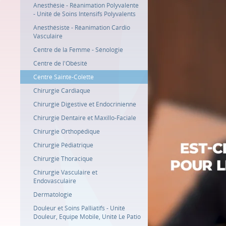
Anesthésie - Réanimation Polyvalente
- Unité de Soins Intensifs Polyvalents
Anesthésiste - Réanimation Cardio
Vasculaire
Centre de la Femme - Sénologie
Centre de l'Obésité
Centre Sainte-Colette
Chirurgie Cardiaque
Chirurgie Digestive et Endocrinienne
Chirurgie Dentaire et Maxillo-Faciale
Chirurgie Orthopédique
Chirurgie Pédiatrique
Chirurgie Thoracique
Chirurgie Vasculaire et
Endovasculaire
Dermatologie
Douleur et Soins Palliatifs - Unité
Douleur, Equipe Mobile, Unité Le Patio