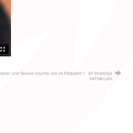
Avoir une fausse couche, est-ce fréquent ? - Dr Khadidja
FATHALLAH