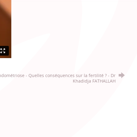
ndométriose - Quelles conséquences sur la fertilité ? - Dr
Khadidja FATHALLAH