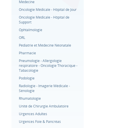
Médecine
Oncologie Médicale - Hôpital de Jour
Oncologie Médicale - Hôpital de
Support
Ophtalmologie
ORL
Pédiatrie et Médecine Néonatale
Pharmacie
Pneumologie - Allergologie
respiratoire - Oncologie Thoracique -
Tabacologie
Podologie
Radiologie - Imagerie Médicale -
Sénologie
Rhumatologie
Unité de Chirurgie Ambulatoire
Urgences Adultes
Urgences Foie & Pancréas