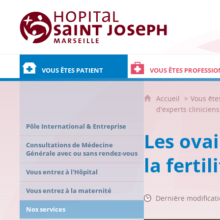
Hôpital Saint Joseph - Marseille
VOUS ÊTES PATIENT
VOUS ÊTES PROFESSIO
Accueil
Vous ête
d'experts clinicien
Pôle International & Entreprise
Les ovai
Consultations de Médecine
Générale avec ou sans rendez-vous
la fertil
Vous entrez à l'Hôpital
Vous entrez à la maternité
Dernière modificati
Nos services