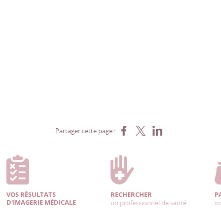
Partager sur Facebook
Partager sur X
Partager sur LinkedIn
Partager cette page :
VOS RÉSULTATS
RECHERCHER
P
D'IMAGERIE MÉDICALE
un professionnel de santé
vo