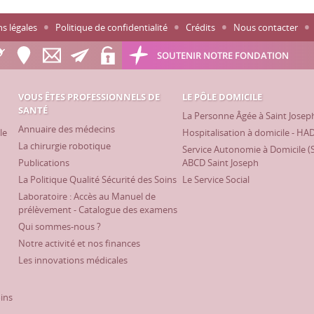
s légales
Politique de confidentialité
Crédits
Nous contacter
SOUTENIR NOTRE FONDATION
VOUS ÊTES PROFESSIONNELS DE
LE PÔLE DOMICILE
SANTÉ
La Personne Âgée à Saint Josep
Annuaire des médecins
le
Hospitalisation à domicile - HA
La chirurgie robotique
Service Autonomie à Domicile (
Publications
ABCD Saint Joseph
La Politique Qualité Sécurité des Soins
Le Service Social
Laboratoire : Accès au Manuel de
prélèvement - Catalogue des examens
Qui sommes-nous ?
Notre activité et nos finances
Les innovations médicales
oins