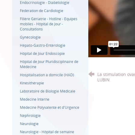
Endocrinologie - Diabétologie
Fédération de Cardiologie
Filière Gériatrie - Hotline - Equipes
mobiles - Hôpital de Jour -
Consultations
Gynécologie
Hépato-Gastro-Entérologie
Hôpital de Jour Endoscopie
Hôpital de Jour Pluridisciplinaire de
Médecine
La stimulation ov
Hospitalisation à domicile (HAD)
LUBIN
Kinésithérapie
Laboratoire de Biologie Médicale
Médecine Interne
Médecine Polyvalente et d'Urgence
Néphrologie
Neurologie
Neurologie - Hôpital de semaine