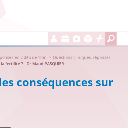
éponses en vidéo de 1mn
Questions cliniques, réponses
la fertilité ? - Dr Maud PASQUIER
lles conséquences sur