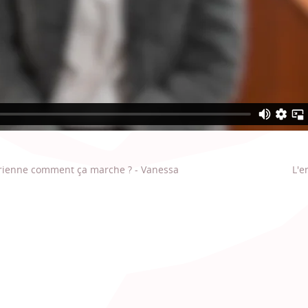
arienne comment ça marche ? - Vanessa
L'e