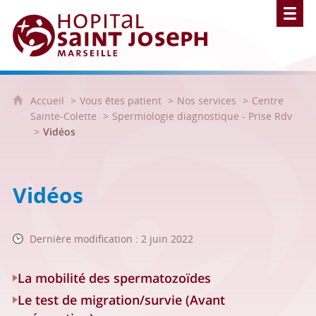
Hôpital Saint Joseph - Marseille
Accueil
Vous êtes patient
Nos services
Centre
Sainte-Colette
Spermiologie diagnostique - Prise Rdv
Vidéos
Vidéos
Dernière modification : 2 juin 2022
La mobilité des spermatozoïdes
Le test de migration/survie (Avant